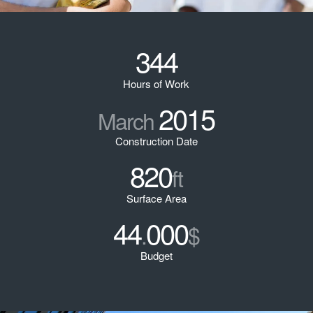
344
Hours of Work
2015
March
Construction Date
820
ft
Surface Area
44
000
.
$
Budget